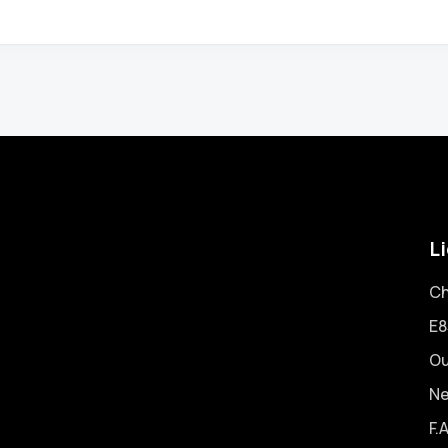
Li
Ch
E8
Ou
N
F.