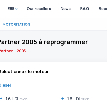
E85
Our resellers
News
F.A.Q
Beco
MOTORISATION
artner 2005 à reprogrammer
artner - 2005
Sélectionnez le moteur
Diesel
1.6 HDI
1.6 HDI
75ch
90ch