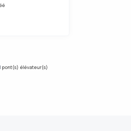
éé
1
pont(s) élévateur(s)