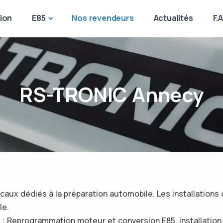
ion
E85
Nos revendeurs
Actualités
F.
RS-TRONIC Annecy
caux dédiés à la préparation automobile. Les installations
le.
us : Reprogrammation moteur et conversion E85, installatio