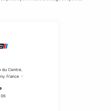
 du Centre,
— Voir sur Google Maps
ny, France
e
 06