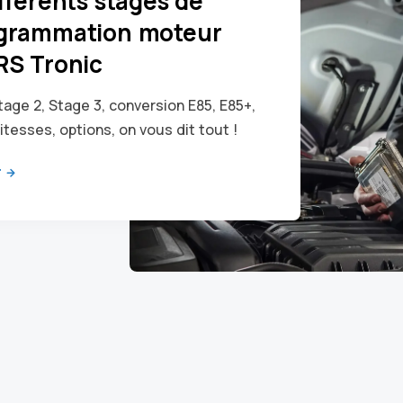
fférents stages de
grammation moteur
RS Tronic
tage 2, Stage 3, conversion E85, E85+,
itesses, options, on vous dit tout !
r