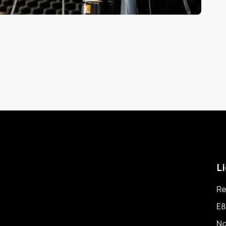
Li
Re
E8
No