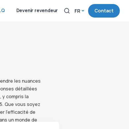
A.Q
Devenir revendeur
Contact
FR
rendre les nuances
ponses détaillées
 y compris la
E85. Que vous soyez
 l'efficacité de
 dans un monde de
peut transformer