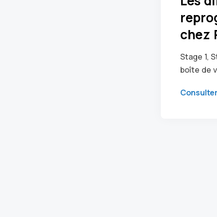
Les di
repro
chez 
Stage 1, S
boîte de v
Consulte