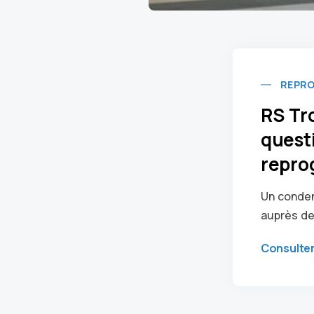
REPR
RS Tr
questi
repro
Un conden
auprès de
Consulte