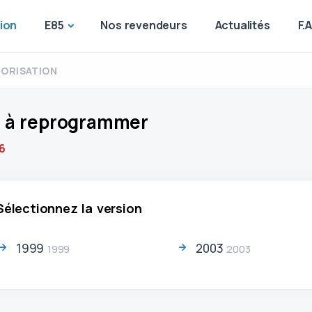
ion
E85
Nos revendeurs
Actualités
F.
ORISATION
6 à reprogrammer
6
Sélectionnez la version
1999
2003
1999
2003