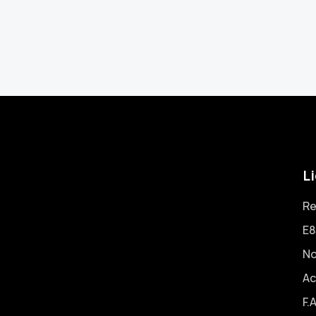
Li
Re
E8
No
Ac
F.