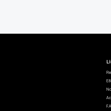
Li
Re
E8
No
Ac
F.