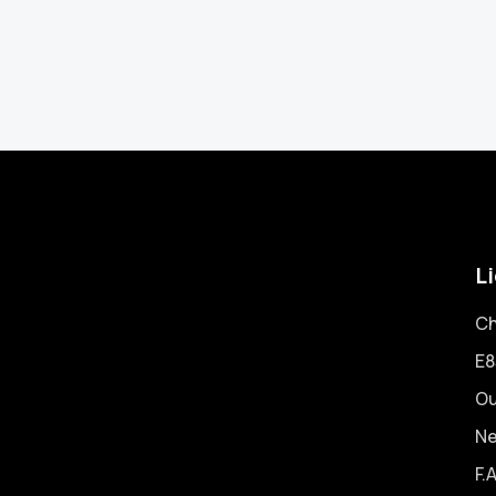
Li
Ch
E8
Ou
N
F.