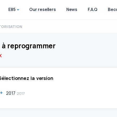
E85
Our resellers
News
F.A.Q
Beco
ORISATION
X à reprogrammer
X
Sélectionnez la version
2017
2017