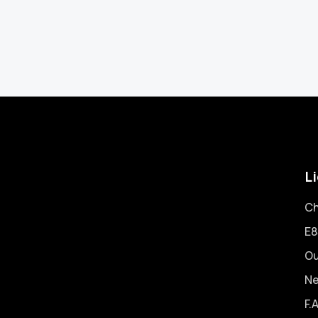
Li
Ch
E8
Ou
N
F.