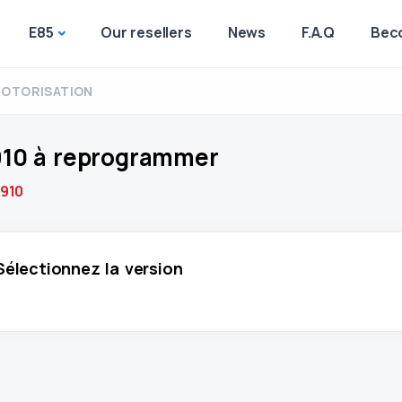
E85
Our resellers
News
F.A.Q
Beco
OTORISATION
910 à reprogrammer
910
Sélectionnez la version