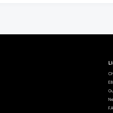
Li
Ch
E8
Ou
N
F.