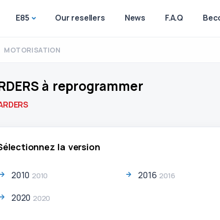
E85
Our resellers
News
F.A.Q
Beco
MOTORISATION
RDERS à reprogrammer
ARDERS
Sélectionnez la version
2010
2016
2010
2016
2020
2020